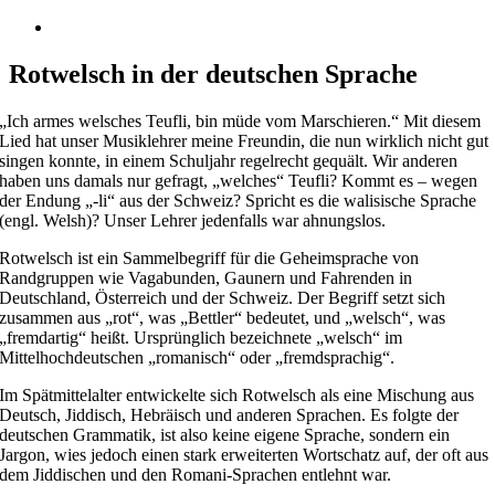
Zeige
grösseres
Bild
Rotwelsch in der deutschen Sprache
„Ich armes welsches Teufli, bin müde vom Marschieren.“ Mit diesem
Lied hat unser Musiklehrer meine Freundin, die nun wirklich nicht gut
singen konnte, in einem Schuljahr regelrecht gequält. Wir anderen
haben uns damals nur gefragt, „welches“ Teufli? Kommt es – wegen
der Endung „-li“ aus der Schweiz? Spricht es die walisische Sprache
(engl. Welsh)? Unser Lehrer jedenfalls war ahnungslos.
Rotwelsch ist ein Sammelbegriff für die Geheimsprache von
Randgruppen wie Vagabunden, Gaunern und Fahrenden in
Deutschland, Österreich und der Schweiz. Der Begriff setzt sich
zusammen aus „rot“, was „Bettler“ bedeutet, und „welsch“, was
„fremdartig“ heißt. Ursprünglich bezeichnete „welsch“ im
Mittelhochdeutschen „romanisch“ oder „fremdsprachig“.
Im Spätmittelalter entwickelte sich Rotwelsch als eine Mischung aus
Deutsch, Jiddisch, Hebräisch und anderen Sprachen. Es folgte der
deutschen Grammatik, ist also keine eigene Sprache, sondern ein
Jargon, wies jedoch einen stark erweiterten Wortschatz auf, der oft aus
dem Jiddischen und den Romani-Sprachen entlehnt war.