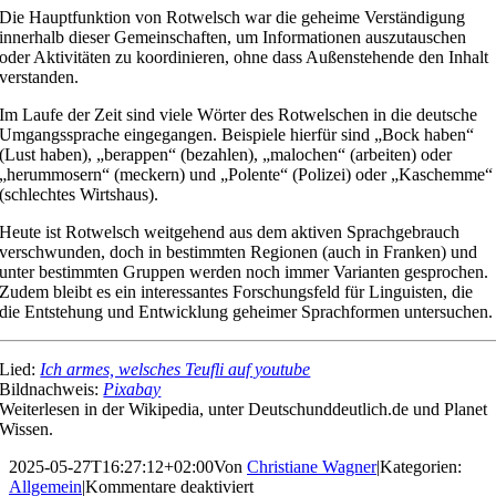
Die Hauptfunktion von Rotwelsch war die geheime Verständigung
innerhalb dieser Gemeinschaften, um Informationen auszutauschen
oder Aktivitäten zu koordinieren, ohne dass Außenstehende den Inhalt
verstanden.
Im Laufe der Zeit sind viele Wörter des Rotwelschen in die deutsche
Umgangssprache eingegangen. Beispiele hierfür sind „Bock haben“
(Lust haben), „berappen“ (bezahlen), „malochen“ (arbeiten) oder
„herummosern“ (meckern) und „Polente“ (Polizei) oder „Kaschemme“
(schlechtes Wirtshaus).
Heute ist Rotwelsch weitgehend aus dem aktiven Sprachgebrauch
verschwunden, doch in bestimmten Regionen (auch in Franken) und
unter bestimmten Gruppen werden noch immer Varianten gesprochen.
Zudem bleibt es ein interessantes Forschungsfeld für Linguisten, die
die Entstehung und Entwicklung geheimer Sprachformen untersuchen.
Lied:
Ich armes, welsches Teufli auf youtube
Bildnachweis:
Pixabay
Weiterlesen in der Wikipedia, unter Deutschunddeutlich.de und Planet
Wissen.
2025-05-27T16:27:12+02:00
Von
Christiane Wagner
|
Kategorien:
für
Allgemein
|
Kommentare deaktiviert