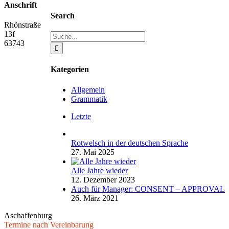
Rotwelsch
Anschrift
in
Search
der
Rhönstraße
deutschen
13f
Suche
Sprache
63743
nach:
Kategorien
Allgemein
Grammatik
Letzte
Rotwelsch in der deutschen Sprache
27. Mai 2025
Alle Jahre wieder
12. Dezember 2023
Auch für Manager: CONSENT – APPROVAL
26. März 2021
Aschaffenburg
Termine nach Vereinbarung